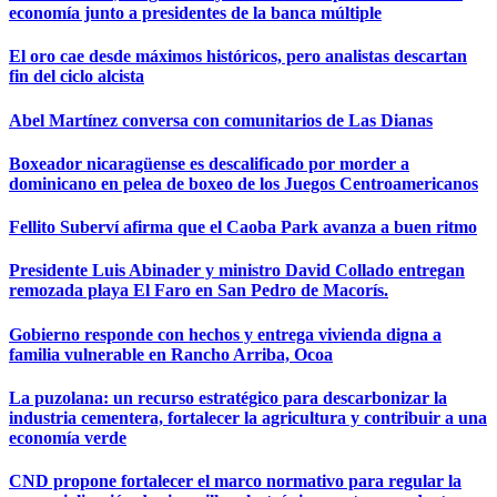
economía junto a presidentes de la banca múltiple
El oro cae desde máximos históricos, pero analistas descartan
fin del ciclo alcista
Abel Martínez conversa con comunitarios de Las Dianas
Boxeador nicaragüense es descalificado por morder a
dominicano en pelea de boxeo de los Juegos Centroamericanos
Fellito Suberví afirma que el Caoba Park avanza a buen ritmo
Presidente Luis Abinader y ministro David Collado entregan
remozada playa El Faro en San Pedro de Macorís.
Gobierno responde con hechos y entrega vivienda digna a
familia vulnerable en Rancho Arriba, Ocoa
La puzolana: un recurso estratégico para descarbonizar la
industria cementera, fortalecer la agricultura y contribuir a una
economía verde
CND propone fortalecer el marco normativo para regular la