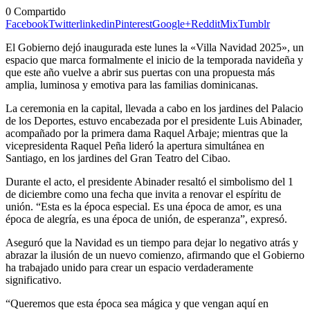
0
Compartido
Facebook
Twitter
linkedin
Pinterest
Google+
Reddit
Mix
Tumblr
El Gobierno dejó inaugurada este lunes la «Villa Navidad 2025», un
espacio que marca formalmente el inicio de la temporada navideña y
que este año vuelve a abrir sus puertas con una propuesta más
amplia, luminosa y emotiva para las familias dominicanas.
La ceremonia en la capital, llevada a cabo en los jardines del Palacio
de los Deportes, estuvo encabezada por el presidente Luis Abinader,
acompañado por la primera dama Raquel Arbaje; mientras que la
vicepresidenta Raquel Peña lideró la apertura simultánea en
Santiago, en los jardines del Gran Teatro del Cibao.
Durante el acto, el presidente Abinader resaltó el simbolismo del 1
de diciembre como una fecha que invita a renovar el espíritu de
unión. “Esta es la época especial. Es una época de amor, es una
época de alegría, es una época de unión, de esperanza”, expresó.
Aseguró que la Navidad es un tiempo para dejar lo negativo atrás y
abrazar la ilusión de un nuevo comienzo, afirmando que el Gobierno
ha trabajado unido para crear un espacio verdaderamente
significativo.
“Queremos que esta época sea mágica y que vengan aquí en