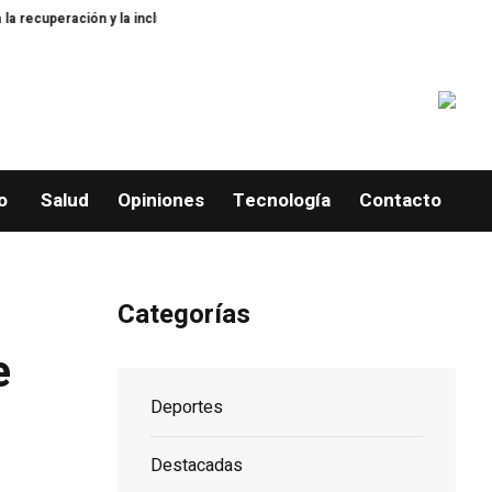
ración y la inclusión social
Arranca “A la Escuela con Propeep” en El Ca
o
Salud
Opiniones
Tecnología
Contacto
Categorías
e
Deportes
Destacadas