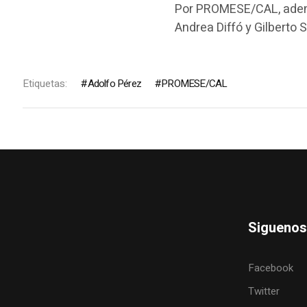
Por PROMESE/CAL, ademá
Andrea Diffó y Gilberto 
Etiquetas:
Adolfo Pérez
PROMESE/CAL
Siguenos
Facebook
Twitter