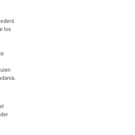
cederá
e los
te
quien
adanía.
el
oder