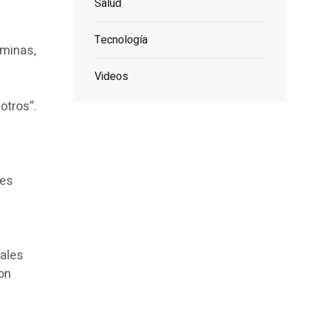
Salud
Tecnología
aminas,
Videos
otros”.
res
uales
on