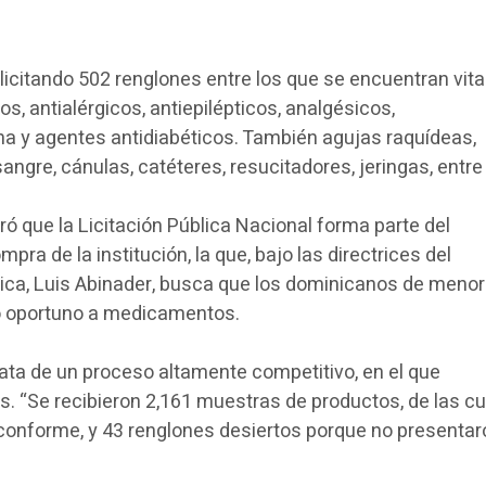
 licitando 502 renglones entre los que se encuentran vit
cos, antialérgicos, antiepilépticos, analgésicos,
ina y agentes antidiabéticos. También agujas raquídeas,
angre, cánulas, catéteres, resucitadores, jeringas, entre 
aró que la Licitación Pública Nacional forma parte del
ra de la institución, la que, bajo las directrices del
ica, Luis Abinader, busca que los dominicanos de meno
o oportuno a medicamentos.
ata de un proceso altamente competitivo, en el que
es. “Se recibieron 2,161 muestras de productos, de las c
conforme, y 43 renglones desiertos porque no presentar