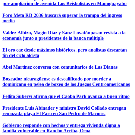
por ampliación de avenida Los Beisbolistas en Manoguayabo
Foro Meta RD 2036 buscará superar la trampa del ingreso
medio
Valdez Albizu, Magín Díaz y Sanz Lovatónpasan revista a la
economía junto a presidentes de la banca múltiple
El oro cae desde máximos históricos, pero analistas descartan
fin del ciclo alcista
Abel Martínez conversa con comunitarios de Las Dianas
Boxeador nicaragüense es descalificado por morder a
dominicano en pelea de boxeo de los Juegos Centroamericanos
Fellito Suberví afirma que el Caoba Park avanza a buen ritmo
Presidente Luis Abinader y ministro David Collado entregan
remozada playa El Faro en San Pedro de Macorís.
Gobierno responde con hechos y entrega vivienda digna a
familia vulnerable en Rancho Arriba, Ocoa