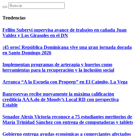
Tendencias
Fellito Suberví supervisa avance de trabajos en cañada Juan
Valdez y Los Girasoles en el DN
¡45 oros! República Dominicana vive una gran jornada dorada
en Santo Domingo 2026
Implementan programas de arterapia y huertos como
herramientas para la recuperación y la inclusión social
Arranca “A la Escuela con Propeep” en El Caimito, La Vega
Banreservas recibe nuevamente la máxima calificación
crediticia AAA.do de Moody’s Local RD con perspectiva
Estable
Senador Alexis Victoria reconoce a 75 estudiantes meritorios de
María Trinidad Sánchez con entrega de computadoras y tablets
Gobierno entrega ayudas económicas a comerciantes afectados