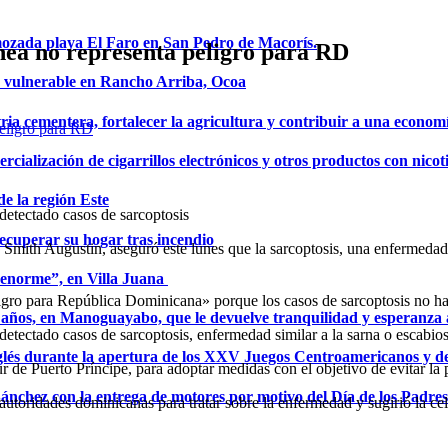
mozada playa El Faro en San Pedro de Macorís.
ea no representa peligro para RD
a vulnerable en Rancho Arriba, Ocoa
ria cementera, fortalecer la agricultura y contribuir a una econom
ialización de cigarrillos electrónicos y otros productos con nicot
de la región Este
 detectado casos de sarcoptosis
ecuperar su hogar tras incendio
Smith Augustin, aseguró este lunes que la sarcoptosis, una enfermedad 
a enorme”, en Villa Juana
ligro para República Dominicana» porque los casos de sarcoptosis no han
años, en Manoguayabo, que le devuelve tranquilidad y esperanza a
detectado casos de sarcoptosis, enfermedad similar a la sarna o escabiosi
glés durante la apertura de los XXV Juegos Centroamericanos y d
 de Puerto Príncipe, para adoptar medidas con el objetivo de evitar la 
Sánchez con la entrega de motores por motivo del Día de los Padres
toridades dominicanas para tratar sobre la enfermedad y sugirió la cel