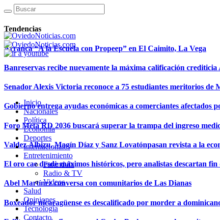
Tendencias
Arranca “A la Escuela con Propeep” en El Caimito, La Vega
Banreservas recibe nuevamente la máxima calificación creditici
Senador Alexis Victoria reconoce a 75 estudiantes meritorios de
Inicio
Gobierno entrega ayudas económicas a comerciantes afectados p
Nacionales
Política
Foro Meta RD 2036 buscará superar la trampa del ingreso medi
Economía
Deportes
Valdez Albizu, Magín Díaz y Sanz Lovatónpasan revista a la econ
Internacionales
Entretenimiento
El oro cae desde máximos históricos, pero analistas descartan fin d
Farándula
Radio & TV
Videos
Abel Martínez conversa con comunitarios de Las Dianas
Salud
Opiniones
Boxeador nicaragüense es descalificado por morder a dominican
Tecnología
Contacto