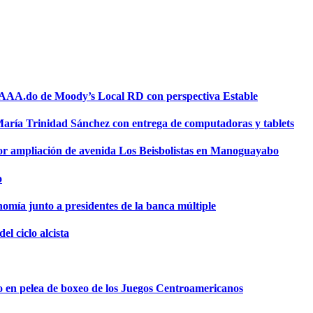
a AAA.do de Moody’s Local RD con perspectiva Estable
 María Trinidad Sánchez con entrega de computadoras y tablets
or ampliación de avenida Los Beisbolistas en Manoguayabo
o
omía junto a presidentes de la banca múltiple
el ciclo alcista
o en pelea de boxeo de los Juegos Centroamericanos