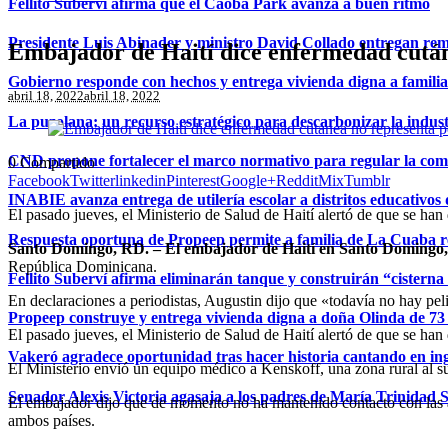
Fellito Suberví afirma que el Caoba Park avanza a buen ritmo
Presidente Luis Abinader y ministro David Collado entregan re
Embajador de Haití dice enfermedad cután
Gobierno responde con hechos y entrega vivienda digna a famili
abril 18, 2022
abril 18, 2022
La puzolana: un recurso estratégico para descarbonizar la indust
CND propone fortalecer el marco normativo para regular la comerc
0
Compartido
Facebook
Twitter
linkedin
Pinterest
Google+
Reddit
Mix
Tumblr
INABIE avanza entrega de utilería escolar a distritos educativos 
El pasado jueves, el Ministerio de Salud de Haití alertó de que se han
Respuesta oportuna de Propeep permite a familia de La Cuaba r
Santo Domingo, RD. – El embajador de Haití en Santo Domingo,
República Dominicana.
Fellito Suberví afirma eliminarán tanque y construirán “cistern
En declaraciones a periodistas, Augustin dijo que «todavía no hay pe
Propeep construye y entrega vivienda digna a doña Olinda de 73 
El pasado jueves, el Ministerio de Salud de Haití alertó de que se han 
Vakeró agradece oportunidad tras hacer historia cantando en in
El Ministerio envió un equipo médico a Kenskoff, una zona rural al sur
Senador Alexis Victoria agasaja a los padres de María Trinidad 
El embajador dijo que de momento no ha mantenido contacto con las au
ambos países.