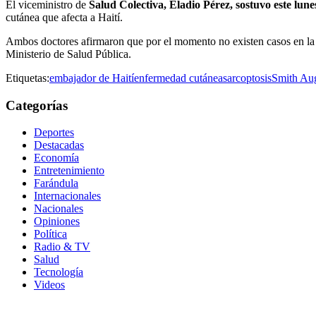
El viceministro de
Salud Colectiva, Eladio Pérez, sostuvo este lune
cutánea que afecta a Haití.
Ambos doctores afirmaron que por el momento no existen casos en la R
Ministerio de Salud Pública.
Etiquetas:
embajador de Haití
enfermedad cutánea
sarcoptosis
Smith Aug
Categorías
Deportes
Destacadas
Economía
Entretenimiento
Farándula
Internacionales
Nacionales
Opiniones
Política
Radio & TV
Salud
Tecnología
Videos