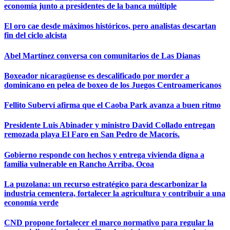
economía junto a presidentes de la banca múltiple
El oro cae desde máximos históricos, pero analistas descartan
fin del ciclo alcista
Abel Martínez conversa con comunitarios de Las Dianas
Boxeador nicaragüense es descalificado por morder a
dominicano en pelea de boxeo de los Juegos Centroamericanos
Fellito Suberví afirma que el Caoba Park avanza a buen ritmo
Presidente Luis Abinader y ministro David Collado entregan
remozada playa El Faro en San Pedro de Macorís.
Gobierno responde con hechos y entrega vivienda digna a
familia vulnerable en Rancho Arriba, Ocoa
La puzolana: un recurso estratégico para descarbonizar la
industria cementera, fortalecer la agricultura y contribuir a una
economía verde
CND propone fortalecer el marco normativo para regular la