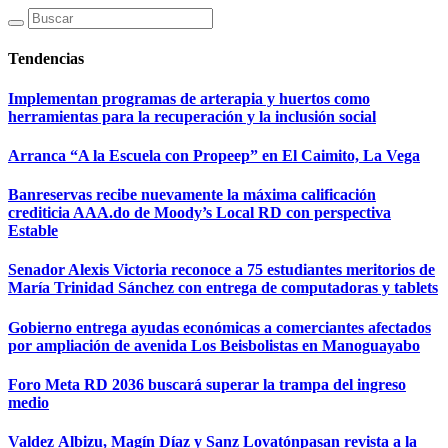
Tendencias
Implementan programas de arterapia y huertos como
herramientas para la recuperación y la inclusión social
Arranca “A la Escuela con Propeep” en El Caimito, La Vega
Banreservas recibe nuevamente la máxima calificación
crediticia AAA.do de Moody’s Local RD con perspectiva
Estable
Senador Alexis Victoria reconoce a 75 estudiantes meritorios de
María Trinidad Sánchez con entrega de computadoras y tablets
Gobierno entrega ayudas económicas a comerciantes afectados
por ampliación de avenida Los Beisbolistas en Manoguayabo
Foro Meta RD 2036 buscará superar la trampa del ingreso
medio
Valdez Albizu, Magín Díaz y Sanz Lovatónpasan revista a la