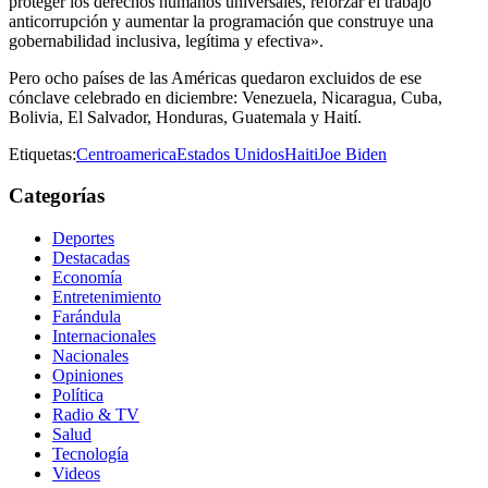
proteger los derechos humanos universales, reforzar el trabajo
anticorrupción y aumentar la programación que construye una
gobernabilidad inclusiva, legítima y efectiva».
Pero ocho países de las Américas quedaron excluidos de ese
cónclave celebrado en diciembre: Venezuela, Nicaragua, Cuba,
Bolivia, El Salvador, Honduras, Guatemala y Haití.
Etiquetas:
Centroamerica
Estados Unidos
Haiti
Joe Biden
Categorías
Deportes
Destacadas
Economía
Entretenimiento
Farándula
Internacionales
Nacionales
Opiniones
Política
Radio & TV
Salud
Tecnología
Videos