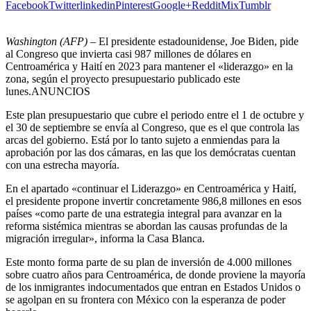
Facebook
Twitter
linkedin
Pinterest
Google+
Reddit
Mix
Tumblr
Washington (AFP) –
El presidente estadounidense, Joe Biden, pide
al Congreso que invierta casi 987 millones de dólares en
Centroamérica y Haití en 2023 para mantener el «liderazgo» en la
zona, según el proyecto presupuestario publicado este
lunes.ANUNCIOS
Este plan presupuestario que cubre el periodo entre el 1 de octubre y
el 30 de septiembre se envía al Congreso, que es el que controla las
arcas del gobierno. Está por lo tanto sujeto a enmiendas para la
aprobación por las dos cámaras, en las que los demócratas cuentan
con una estrecha mayoría.
En el apartado «continuar el Liderazgo» en Centroamérica y Haití,
el presidente propone invertir concretamente 986,8 millones en esos
países «como parte de una estrategia integral para avanzar en la
reforma sistémica mientras se abordan las causas profundas de la
migración irregular», informa la Casa Blanca.
Este monto forma parte de su plan de inversión de 4.000 millones
sobre cuatro años para Centroamérica, de donde proviene la mayoría
de los inmigrantes indocumentados que entran en Estados Unidos o
se agolpan en su frontera con México con la esperanza de poder